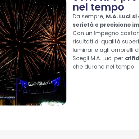
nel tempo
Da sempre,
M.A. Luci
si
serietà e precisione i
Con un impegno costan
risultati di qualità supe
luminarie agli ombrelli d
Scegli M.A. Luci per
affi
che durano nel tempo.