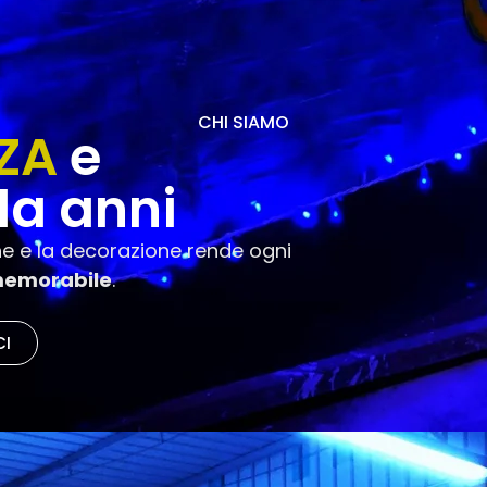
CHI SIAMO
NZA
e
da anni
one e la decorazione rende ogni
memorabile
.
CI