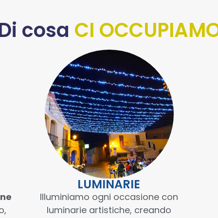
Di cosa
CI OCCUPIAM
LUMINARIE
ine
Illuminiamo ogni occasione con
o,
luminarie artistiche, creando